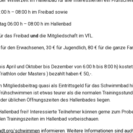
der Winterzeit im
H
allenbad für alle Interessierten ein Frühsch
:00 h – 08:00 h im Freibad sowie
itag
06:00 h – 08:00 h im Hallenbad
ür das Freibad
und
die Mitgliedschaft im VfL.
o für den Erwachsenen, 30 € für Jugendlich, 80 € für die ganze 
bis April und Oktober bis Dezember von 6:00
h
bis 8:00
h
) koste
Triathlon oder Masters ) bezahlt haben € 50,-.
itgliedsbeitrag quasi als Eintrittsgeld für das Schwimmbad hi
schwimmen ist etwas teurer als die normalen Trainingsstunden,
der üblichen Öffnungszeiten des Hallenbades liegen.
m Hallenbad frei! Interessierte Teilnehmer können gerne zum P
en Trainingszeiten im Hallenbad vorbeischauen.
adt.org/schwimmen
informieren. Weitere Informationen sind auc