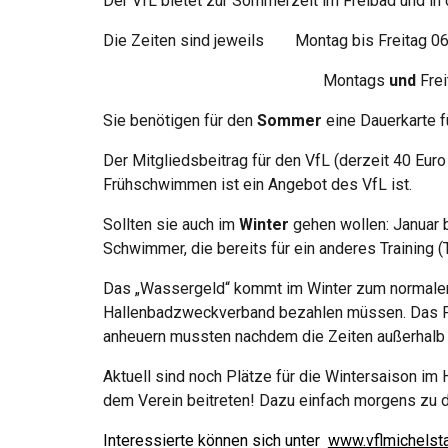
Der VfL bietet
zur
Sommerzeit im Freibad und in 
Die Zeiten sind jeweils
Montag bis Freitag 06
Montags
und
Fre
Sie benötigen für den
Sommer
eine Dauerkarte f
Der Mitgliedsbeitrag für den VfL (derzeit 40 Eur
Frühschwimmen ist ein Angebot des VfL ist.
Sollten sie auch im
Winter
gehen wollen:
Januar
Schwimmer, die bereits für ein anderes Training (
Das „Wassergeld“ kommt im Winter zum normalen M
Hallenbadzweckverband bezahlen müssen. Das Früh
anheuern
mussten
nachdem die Zeiten außerhalb 
Aktuell sind noch Plätze für die Wintersaison i
dem Verein beitreten! Dazu einfach morgens zu d
Interessierte können sich unter
www.vflmichelst